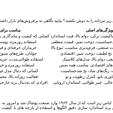
اس زیر مردانه را به دوش بکشند؟ بیایید نگاهی به پرفروش‌های بازار داشت
ویژگی‌های اصلی
مناسب برای
اکیفیت ترکی، دوام بالا، فیت استاندارد
کسانی که کیفیت و ماندگاری 
ضدحساسیت، دوخت تمیز، قیمت منطقی
استفاده روزمره، پو
 صنعتی، فرم‌پذیری مناسب، تنوع بالا
خریداران حرفه‌ای و ف
نخ لطیف، دوخت تمیز، اقتصادی
جوانان، طرح‌های متنوع
ی، دوام بالا، مدل‌های کلاسیک
استفاده طولانی‌مدت، خرید
‌های اقتصادی، مناسب همه سنین
استفاده روزمره و خر
 رنگ‌های شاد، نخ ضدحساسیت
کسانی که دنبال مدل غیر
وری نانو، کنترل رطوبت و بو
فعالیت روزانه بالا، مح
عالی، عمر طولانی، استاندارد اروپایی
افرادی که به‌دنبال برند خارج
برند 1Inci یکی از قدیمی‌ترین و معتبرترین تولیدکنندگان ترک در حوزه 
برند استاندارد سازی دقیق الگوها و استفاده از پارچه‌ های با کی