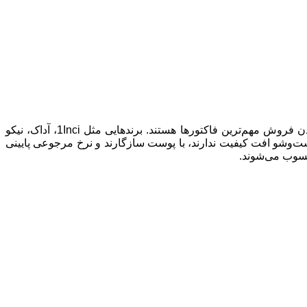
در خرید عمده لباس زیر مردانه، معیار انتخاب فقط اسم برند نیست؛ ثبات کیفیت در تیراژ بالا، رضایت مصرف‌کننده نهایی و کم‌ریسک بودن فروش مهم‌ترین فاکتورها هستند. برندهایی مثل 1Inci، آداک، نیکو
ست‌وشو افت کیفیت ندارند، با پوست سازگارند و نرخ مرجوعی پایینی
محسوب می‌شوند.