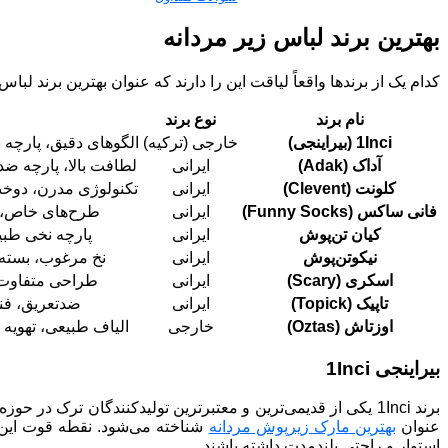
بهترین برند لباس زیر مردانه
کدام یک از برندها واقعاً لیاقت این را دارند که عنوان بهترین برند لب
نام برند
نوع برند
1Inci (بیراینجی)
خارجی (ترکیه)
الگوهای دقیق، پارچه ب
آداک (Adak)
ایرانی
لطافت بالا، پارچه 
کلونت (Clevent)
ایرانی
تکنولوژی مدرن، دوخت
فانی ساکس (Funny Socks)
ایرانی
طرح‌های خاص، 
کیان تن‌پوش
ایرانی
پارچه نخی طبیع
نیکوتن‌پوش
ایرانی
نخ مرغوب، بسته
اسکری (Scary)
ایرانی
طراحی متفاوت،
تاپیک (Topick)
ایرانی
ضدتعریق، فنا
اوزتاش (Oztas)
خارجی
الیاف طبیعی، تهویه 
بیراینجی 1Inci
عنوان
بهترین مارک زیرپوش مردانه
شناخته می‌شود. نقطه قوت این 
استوار و راحتی بلندمدت داشته باشند.